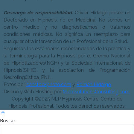
Descargo de responsabilidad.
Olivier Hidalgo posee un
Doctorado en Hipnosis, no en Medicina. No somos un
centro médico y no diagnosticamos o tratamos
condiciones médicas. No significa un reemplazo para
cualquier otra intervención de un Profesional de la Salud.
Seguimos los estándares recomendados de la práctica y
la terminología para la Hipnosis por el Gremio Nacional
de Hipnotizadores(NGH) y la Sociedad Internacional de
Hipnosis(SIHC), y la asociaci[on de Programación
Neurolingüística, PNL.
Fotos por
canstockphoto.com
y
Roman Hidalgo
Diseño y Web Hosting por
MicrosolutionsConsulting.com
Copyright ©2025 NLP Hypnosis Centre. Centro de
Hipnosis Profesional. Todos los derechos reservados.
Buscar